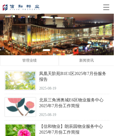
T
o
g
g
l
e
n
a
v
管理业绩
新闻资讯
i
g
a
凤凰天阶苑B1E1区2025年7月份服务
报告
t
i
2025-08-19
o
n
北辰三角洲奥城E6区物业服务中心
2025年7月份工作简报
2025-08-19
【信和物业】朗辰园物业服务中心
2025年7月份工作简报